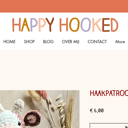
HOME
SHOP
BLOG
OVER MIJ
CONTACT
More
Haakpatroo
Prijs
€ 6,00