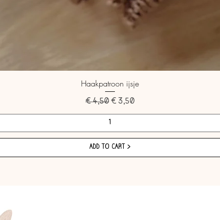
Haakpatroon ijsje
Normale prijs
Verkoopprijs
€ 4,50
€ 3,50
ADD TO CART >