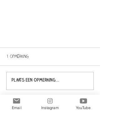
Welkom op mijn website!
1 opmerking
Lieve allemaal, Welkom op mijn
splinternieuwe website! De komende
tijd zal ik de site vullen met alle
Plaats een opmerking...
patronen die nu al te verkrijgen...
Nieuwste
Email
Instagram
YouTube
Henry
04 apr
Bij lezing zie ik dat de aanpak systematisch 
en op bewijs gebaseerd is. De bewijsbasis 
is solide en wordt consequent 